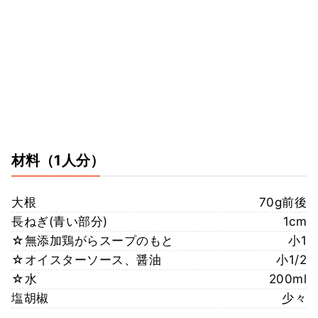
材料
（1人分）
大根
70g前後
長ねぎ(青い部分)
1cm
☆無添加鶏がらスープのもと
小1
☆オイスターソース、醤油
小1/2
☆水
200ml
塩胡椒
少々