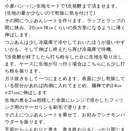
小麦パン･パン生地モードで1次発酵まで済ませます。
(生地の量が少ないので乾燥に気を付けて)
その間につぶあんシートを作ります。ラップとラップの
間に挟み、20㎝×18㎝くらいの長方形になるように薄く
伸ばします。
つぶあんは少し冷蔵庫で冷やしておいたほうが扱いやす
いかも。そして伸ばし終えたら再び冷蔵庫で待機。
1次発酵が終了したら打ち粉をした台に生地を取り出し
ます。ケースに生地が引っ付く場合はこちらにも少し打
ち粉を振ります。
ガス抜きをして一つにまとめます。表面に少し乾燥して
いる部分があれば内側に入れてまとめ、麺棒で約24㎝
×21㎝に伸ばします
生地の奥を2㎝程残した全面にレンジで溶かしたフィリ
ング用のマーガリンを刷毛で塗ります。
その上につぶあんシートを乗せて、お好みでシナモンパ
ウダーを振ります。
手前からふんわりと巻き、巻き終わりをしっかり閉じま