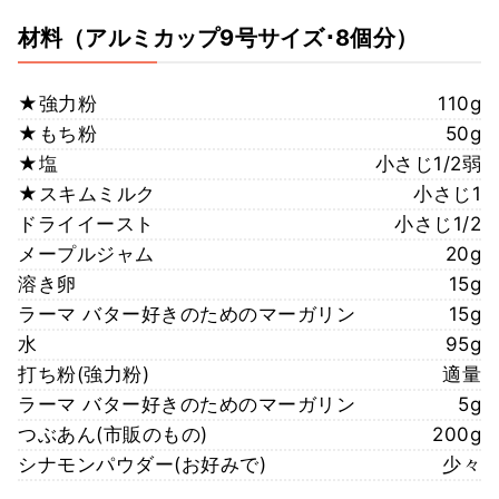
材料
（アルミカップ9号サイズ･8個分）
★強力粉
110g
★もち粉
50g
★塩
小さじ1/2弱
★スキムミルク
小さじ1
ドライイースト
小さじ1/2
メープルジャム
20g
溶き卵
15g
ラーマ バター好きのためのマーガリン
15g
水
95g
打ち粉(強力粉)
適量
ラーマ バター好きのためのマーガリン
5g
つぶあん(市販のもの)
200g
シナモンパウダー(お好みで)
少々