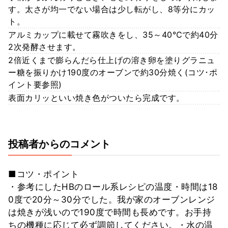
す。太さが均一でない場合は少し転がし、8等分にカッ
ト。
アルミカップに載せて霧吹きをし、35～40℃で約40分
2次発酵させます。
2倍近くまで膨らんだら仕上げの溶き卵を塗りグラニュ
ー糖を振りかけ190度のオーブンで約30分焼く(コツ･ポ
イント要参照)
表面カリッといい焼き色がついたら完成です。
投稿者からのコメント
■コツ・ポイント
・参考にしたHBのロール系レシピの温度・時間は18
0度で20分～30分でした。我が家のオーブンレンジ
は焼きが浅いので190度で時間も長めです。お手持
ちの機種に応じて必ず調節してください。・水の温