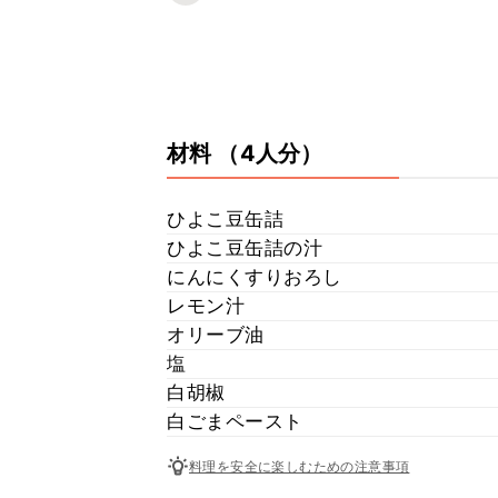
材料
（4人分）
ひよこ豆缶詰
ひよこ豆缶詰の汁
にんにくすりおろし
レモン汁
オリーブ油
塩
白胡椒
白ごまペースト
料理を安全に楽しむための注意事項