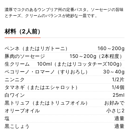
濃厚でコクのあるウンブリア州の定番パスタ。ソーセージの旨味
とチーズ、クリームのバランスが絶妙な一皿です。
材料
（2人前）
ペンネ（またはリガトーニ）
160～200g
豚肉のソーセージ
150～200g（2本程度）
生クリーム
100ml（またはリコッタチーズ100g）
ペコリーノ・ロマーノ（すりおろし）
30～40g
ニンニク
1/2片
タマネギ（またはエシャロット）
1/4個
白ワイン
25ml
黒トリュフ（またはトリュフオイル）
お好みで
オリーブオイル
小さじ2
塩
適量
黒こしょう
適量