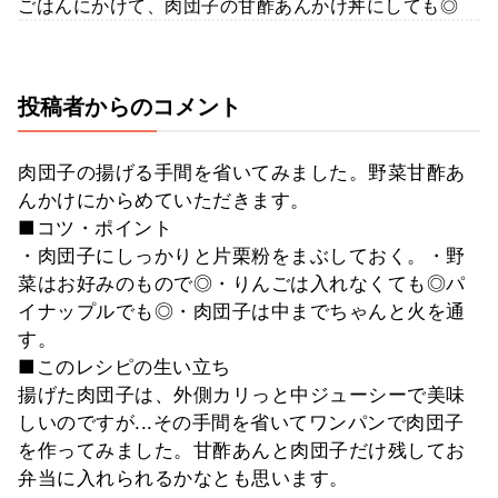
ごはんにかけて、肉団子の甘酢あんかけ丼にしても◎
投稿者からのコメント
肉団子の揚げる手間を省いてみました。野菜甘酢あ
んかけにからめていただきます。
■コツ・ポイント
・肉団子にしっかりと片栗粉をまぶしておく。・野
菜はお好みのもので◎・りんごは入れなくても◎パ
イナップルでも◎・肉団子は中までちゃんと火を通
す。
■このレシピの生い立ち
揚げた肉団子は、外側カリっと中ジューシーで美味
しいのですが...その手間を省いてワンパンで肉団子
を作ってみました。甘酢あんと肉団子だけ残してお
弁当に入れられるかなとも思います。