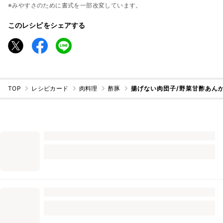
※みやすさのために書式を一部改変しています。
このレシピをシェアする
TOP
レシピカード
肉料理
酢豚
揚げない肉団子/野菜甘酢あん