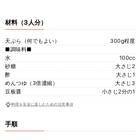
材料
（3人分）
天ぷら（何でもよい）
300g程度
■調味料■
水
100cc
砂糖
大さじ2
酢
大さじ1
めんつゆ（3倍濃縮）
大さじ3
豆板醤
小さじ2分の1
料理を安全に楽しむための注意事項
手順