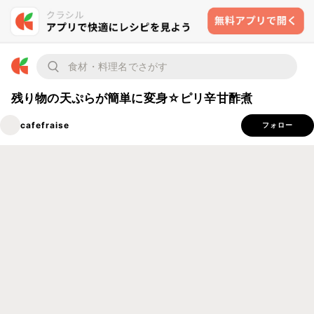
残り物の天ぷらが簡単に変身☆ピリ辛甘酢煮
cafefraise
フォロー