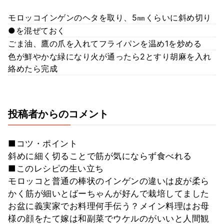
モロッコインゲンのヘタを取り、5㎜くらいに斜め切り
●を混ぜておく
ごま油、鷹の爪を入れてフライパンを温め1を炒める
色が鮮やかな緑になり火が通ったら2とすり胡麻を入れ
絡めたら完成
投稿者からのコメント
■コツ・ポイント
斜めに細く切ることで筋が気にならず食べれる
■このレシピの生い立ち
モロッコと普通の棒状のインゲンの違いは皮が柔ら
かく筋が細いとばーちゃんが好んで栽培してました
お盆に義実家でお料理何手伝う？メイン料理はお母
様の顔をたて嫁は和副菜でウケルのがいいと人間観