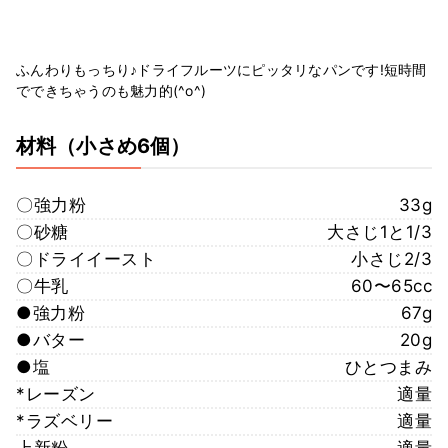
ふんわりもっちり♪ドライフルーツにピッタリなパンです!短時間
でできちゃうのも魅力的(^o^)
材料
（小さめ6個）
〇強力粉
33g
〇砂糖
大さじ1と1/3
〇ドライイースト
小さじ2/3
〇牛乳
60〜65cc
●強力粉
67g
●バター
20g
●塩
ひとつまみ
*レーズン
適量
*ラズベリー
適量
上新粉
適量