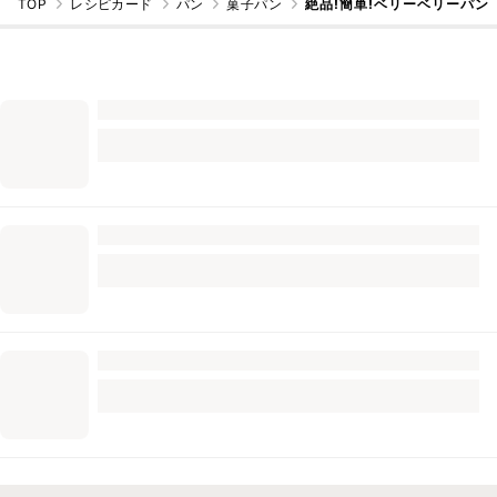
TOP
レシピカード
パン
菓子パン
絶品!簡単!ベリーベリーパン