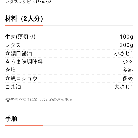
レタスレシピヽ(*･ω･)ﾉ
材料
（2人分）
牛肉(薄切り)
100g
レタス
200g
☆濃口醤油
小さじ1
☆うま味調味料
少々
☆塩
多め
☆黒コショウ
多め
ごま油
大さじ1
料理を安全に楽しむための注意事項
手順