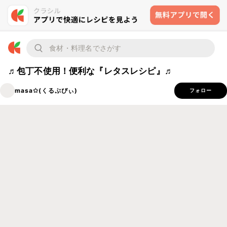
♬包丁不使用！便利な『レタスレシピ』♬
masa✩(くるぷぴぃ)
フォロー