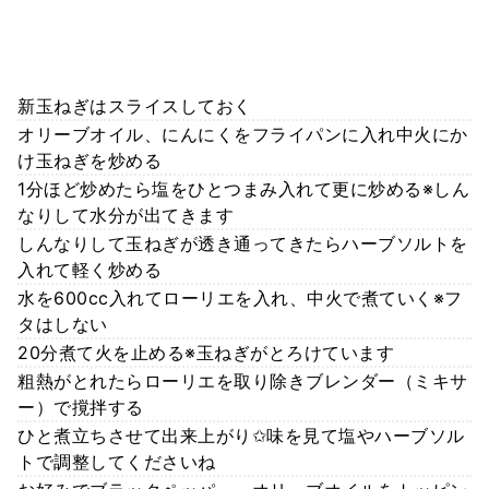
新玉ねぎはスライスしておく
オリーブオイル、にんにくをフライパンに入れ中火にか
け玉ねぎを炒める
1分ほど炒めたら塩をひとつまみ入れて更に炒める※しん
なりして水分が出てきます
しんなりして玉ねぎが透き通ってきたらハーブソルトを
入れて軽く炒める
水を600cc入れてローリエを入れ、中火で煮ていく※フ
タはしない
20分煮て火を止める※玉ねぎがとろけています
粗熱がとれたらローリエを取り除きブレンダー（ミキサ
ー）で撹拌する
ひと煮立ちさせて出来上がり✩味を見て塩やハーブソル
トで調整してくださいね