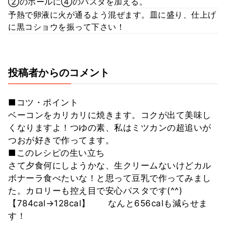
②のボールに④のパスタを加える。
予熱で卵液に火が通るよう混ぜます。皿に盛り、仕上げ
に黒コショウを振って下さい！
投稿者からのコメント
■コツ・ポイント
ベーコンをカリカリに焼きます。コクが出て美味し
くなりますよ！つゆの素、私はミツカンの超追いが
つおが好きで作ってます。
■このレシピの生い立ち
さて夕食何にしようかな、生クリームないけどカル
ボナーラ食べたいな！と思って豆乳で作ってみまし
た。カロリーも控え目で安心パスタです(^^)
【784cal→128cal】 なんと656calも減らせま
す！