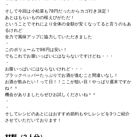
・
そして今回は小松菜も78円だったからカゴ行き決定！
あとはもらいものの桜えびがただ！
ということでそれにより全体の金額が安くなってると言うのもあ
るけれど
全力で風味アップに協力していただきました
・
このボリュームで98円は安い！
でもこれでお腹いっぱいにはならないですけどね・・・
・
お腹いっぱいにはならないけれど・・・
ブラックペッパーたっぷりでお酒が進むこと間違いなし！
お酒が飲みたい！って日！！ここが狙い目！やっぱり週末ですか
ね＾＾
機会がありましたらぜひお試しくださいね＾＾
・
・
そしてレシピのあとにはおすすめ節約もやしレシピを3つご紹介
させていただいております！
材料
（2人分）