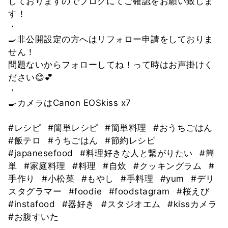
しておりますのでブログにてご確認をお願い致しま
す！
・
🍳非公開設定の方へはリフォロー申請をしておりま
せん！
問題ないからフォローしてね！って時はお声掛けく
ださい😊💕
・
🍳カメラはCanon EOSkiss x7
#レシピ
#簡単レシピ
#簡単料理
#おうちごはん
#飯テロ
#うちごはん
#節約レシピ
#japanesefood
#料理好きな人と繋がりたい
#簡
単
#家庭料理
#料理
#自炊
#クッキングラム
#
手作り
#小松菜
#もやし
#手料理
#yum
#デリ
スタグラマー
#foodie
#foodstagram
#桜えび
#instafood
#器好き
#スタジオエム
#kissカメラ
#お腹すいた