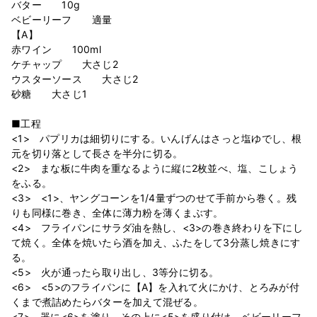
バター 10g
ベビーリーフ 適量
【A】
赤ワイン 100ml
ケチャップ 大さじ2
ウスターソース 大さじ2
砂糖 大さじ1
■工程
<1> パプリカは細切りにする。いんげんはさっと塩ゆでし、根
元を切り落として長さを半分に切る。
<2> まな板に牛肉を重なるように縦に2枚並べ、塩、こしょう
をふる。
<3> <1>、ヤングコーンを1/4量ずつのせて手前から巻く。残
りも同様に巻き、全体に薄力粉を薄くまぶす。
<4> フライパンにサラダ油を熱し、<3>の巻き終わりを下にし
て焼く。全体を焼いたら酒を加え、ふたをして3分蒸し焼きにす
る。
<5> 火が通ったら取り出し、3等分に切る。
<6> <5>のフライパンに【A】を入れて火にかけ、とろみが付
くまで煮詰めたらバターを加えて混ぜる。
<7> 器に<6>を塗り、その上に<5>を盛り付け、ベビーリーフ