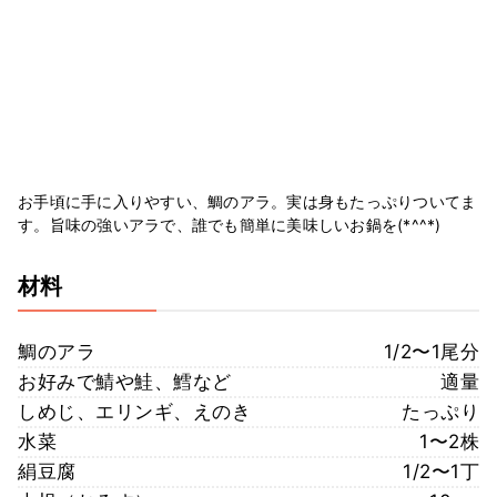
お手頃に手に入りやすい、鯛のアラ。実は身もたっぷりついてま
す。旨味の強いアラで、誰でも簡単に美味しいお鍋を(*^^*)
材料
鯛のアラ
1/2〜1尾分
お好みで鯖や鮭、鱈など
適量
しめじ、エリンギ、えのき
たっぷり
水菜
1〜2株
絹豆腐
1/2〜1丁