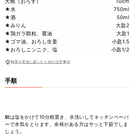
大根（おろす）
10cm
★水
750ml
★酒
50ml
★みりん
大匙2
★鶏ガラ顆粒、醤油
大匙1
★ゴマ油、おろし生姜
小匙1.5
★おろしニンニク、塩
小匙1/2
料理を安全に楽しむための注意事項
手順
鯛は塩をかけて10分程置き、水洗いしてキッチンペーパ
ーで水気をとります。余裕がある方はサッと下茹でしま
しょう。