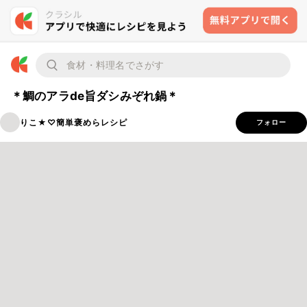
＊鯛のアラde旨ダシみぞれ鍋＊
りこ★♡簡単褒めらレシピ
フォロー