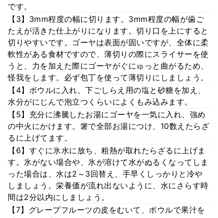
です。
【3】3mm程度の幅に切ります。3mm程度の幅が歯ご
たえが活きた仕上がりになります。切り口を上にすると
切りやすいです。ゴーヤは表面が固いですが、全体に柔
軟性がある食材ですので、薄切りの際にスライサーを使
うと、力を加えた際にゴーヤがぐにゅっと曲がるため、
怪我をします。必ず包丁を使って薄切りにしましょう。
【4】ボウルに入れ、下ごしらえ用の塩と砂糖を加え、
水分がにじんで泡立つくらいによくもみ込みます。
【5】充分に沸騰したお湯にゴーヤを一気に入れ、強め
の中火にかけます。箸で全部お湯につけ、10数えたらざ
るに上げてます。
【6】すぐに氷水に放ち、粗熱が取れたらざるに上げま
す。氷がない場合や、氷が溶けて水がぬるくなってしま
った場合は、水は2～3回替え、手早くしっかりと冷や
しましょう。栄養価が流れ出ないように、水にさらす時
間は2分以内にしましょう。
【7】グレープフルーツの皮をむいて、ボウルで果汁を