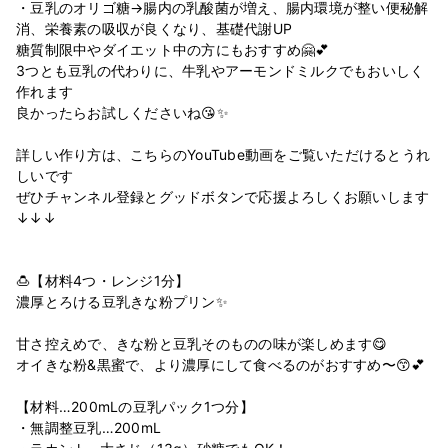
・豆乳のオリゴ糖→腸内の乳酸菌が増え、腸内環境が整い便秘解
消、栄養素の吸収が良くなり、基礎代謝UP
糖質制限中やダイエット中の方にもおすすめ🤗💕
3つとも豆乳の代わりに、牛乳やアーモンドミルクでもおいしく
作れます
良かったらお試しくださいね😘✨
詳しい作り方は、こちらのYouTube動画をご覧いただけるとうれ
しいです
ぜひチャンネル登録とグッドボタンで応援よろしくお願いします
↓↓↓
🍮【材料4つ・レンジ1分】
濃厚とろける豆乳きな粉プリン✨
甘さ控えめで、きな粉と豆乳そのものの味が楽しめます😋
オイきな粉&黒蜜で、より濃厚にして食べるのがおすすめ〜😙💕
【材料…200mLの豆乳パック1つ分】
・無調整豆乳…200mL