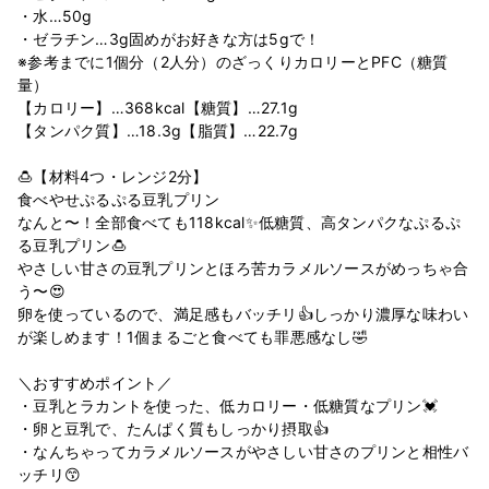
・水…50g
・ゼラチン…3g固めがお好きな方は5gで！
※参考までに1個分（2人分）のざっくりカロリーとPFC（糖質
量）
【カロリー】…368kcal【糖質】…27.1g
【タンパク質】…18.3g【脂質】…22.7g
🍮【材料4つ・レンジ2分】
食べやせぷるぷる豆乳プリン
なんと〜！全部食べても118kcal✨低糖質、高タンパクなぷるぷ
る豆乳プリン🍮
やさしい甘さの豆乳プリンとほろ苦カラメルソースがめっちゃ合
う〜😍
卵を使っているので、満足感もバッチリ👍しっかり濃厚な味わい
が楽しめます！1個まるごと食べても罪悪感なし🤣
＼おすすめポイント／
・豆乳とラカントを使った、低カロリー・低糖質なプリン💓
・卵と豆乳で、たんぱく質もしっかり摂取👍
・なんちゃってカラメルソースがやさしい甘さのプリンと相性バ
ッチリ😙