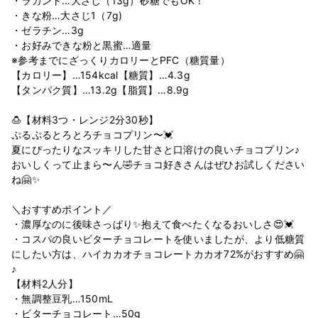
・ラカント…大さじ（13g）砂糖でもOK！
・きな粉…大さじ1（7g)
・ゼラチン…3g
・お好みできな粉と黒蜜…適量
※参考までにざっくりカロリーとPFC（糖質量）
【カロリー】…154kcal【糖質】…4.3g
【タンパク質】…13.2g【脂質】…8.9g
🍮【材料3つ・レンジ2分30秒】
ぷるぷるとろとろチョコプリン〜💓
夏にぴったりなスッキリした甘さと口溶けの良いチョコプリン♪
おいしくって止まら〜ん🤣チョコ好きさんはぜひお試しください
ね🤗✨
＼おすすめポイント／
・濃厚なのに後味さっぱり✨抱えて食べたくなるおいしさ😍💓
・​​​​​​コスパの良いビターチョコレートを使いましたが、より低糖質
にしたい方は、ハイカカオチョコレートカカオ72%がおすすめ🤗
♪
【材料2人分】
・無調整豆乳…150mL
・ビターチョコレート…50g