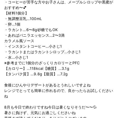
・コーヒーが苦手な方やお子さんは、メープルシロップや黒蜜が
おすすめ〜💕
【材料1個分】
・無調整豆乳…100mL
・卵…1個
・ラカント…6〜8g砂糖でもOK
・あればバニラエッセンス…2〜3滴
カラメル風ソース
・インスタントコーヒー…小さじ1
・ラカントまたはラカントシロップ…小さじ1
・水…小さじ1
※参考までに1個分のざっくりカロリーとPFC
【カロリー】…118kcal【糖質】…3.1g
【タンパク質】…9.8g【脂質】…7.2g
食後にひんやりデザートがあるとうれしいですよね
レンジでとっても簡単に作れるので、良かったらお試しください
ね
8月も今日で終わりですね今日は暑くなりそうだ〜〜💦
暑さに負けず、元気にお過ごしくださいね