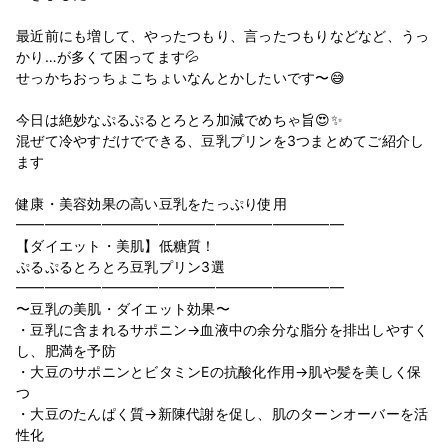
最近前にも増して、やったつもり、言ったつもりなどなど、うっ
かり…が多くて困ってます💦
せっかちおっちょこちょいなんとかしたいです〜😅
今日は絶妙なぷるぷるとろとろ加減でめちゃ旨😍✨
混ぜて冷やすだけでできる、豆乳プリンを3つまとめてご紹介し
ます
健康・美容効果の高い豆乳をたっぷり使用
━︎━︎━︎━︎━︎━︎━︎━︎━︎━︎━︎━︎━︎━︎━︎━︎━︎━︎━︎━︎━︎━︎━︎
【ダイエット・美肌】低糖質！
ぷるぷるとろとろ豆乳プリン3選
━︎━︎━︎━︎━︎━︎━︎━︎━︎━︎━︎━︎━︎━︎━︎━︎━︎━︎━︎━︎━︎━︎━︎
〜豆乳の美肌・ダイエット効果〜
・豆乳に含まれるサポニン→血液中の余分な脂分を排出しやすく
し、肥満を予防
・大豆のサポニンとビタミンEの抗酸化作用→肌や髪を美しく保
つ
・大豆のたんぱく質→新陳代謝を促し、肌のターンオーバーを活
性化