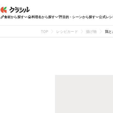
食材から探す
料理名から探す
目的・シーンから探す
公式レシ
TOP
レシピカード
揚げ物
鶏と