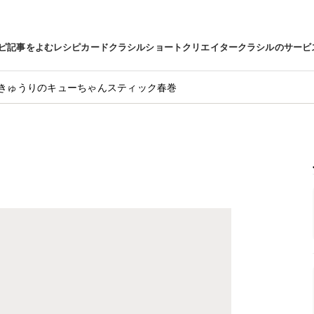
ピ
記事をよむ
レシピカード
クラシルショート
クリエイター
クラシルのサービ
きゅうりのキューちゃんスティック春巻