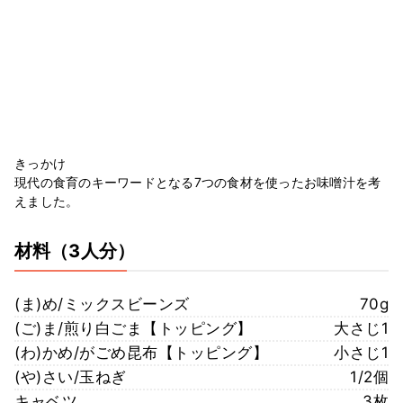
きっかけ
現代の食育のキーワードとなる7つの食材を使ったお味噌汁を考
えました。
材料
（3人分）
(ま)め/ミックスビーンズ
70g
(ご)ま/煎り白ごま【トッピング】
大さじ1
(わ)かめ/がごめ昆布【トッピング】
小さじ1
(や)さい/玉ねぎ
1/2個
キャベツ
3枚