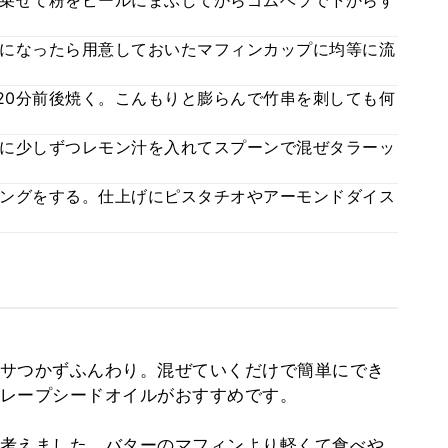
乗せて粉をピールにまぶしてからゴムベラで下からす
になったら用意しておいたマフィンカップに均等に流
れ20分前後焼く。こんもりと膨らんで竹串を刺しても何
に少しずつレモン汁を入れてスプーンで混ぜタラーッ
ングをする。仕上げにピスタチオやアーモンドダイス
サつかずふんわり。混ぜていくだけで簡単にでき
レープシードオイルがおすすめです。
考えました。バターのマフィンより軽くて食べや