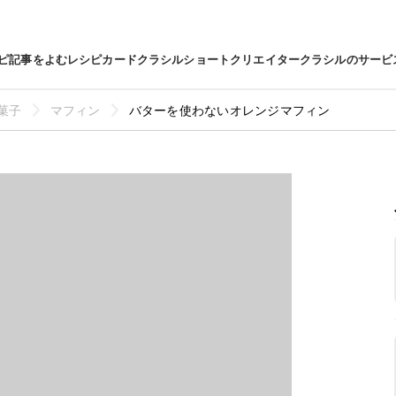
ピ
記事をよむ
レシピカード
クラシルショート
クリエイター
クラシルのサービ
菓子
マフィン
バターを使わないオレンジマフィン