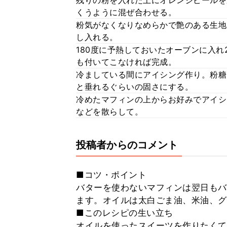
残りの粉を入れた上にオレンジピールを
くうように混ぜ合わせる。
粉気がなくなりなめらかで艶のある生地
し入れる。
180度に予熱しておいたオーブンに入
も付いてこなければ完成。
冷ましている間にアイシング作り。粉糖
と垂れるぐらいの固さにする。
冷めたマフィンの上からお好みでアイシ
などを散らして。
投稿者からのコメント
■コツ・ポイント
バターを使わないマフィンは翌日もバ
ます。オイルは太白ごま油、米油、グ
■このレシピの生い立ち
オイルを使ったスイーツを作りたくて