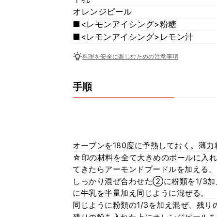
オレンジピール
■<レモンアイシング>粉糖
■<レモンアイシング>レモン汁
料理を安全に楽しむための注意事項
手順
オーブンを180度に予熱しておく。薄
☆印の材料を全て大きめのボールに入れ
てきたらアーモンドプードルを加える。
しっかり混ぜ合わせた②に粉類を1/3
に牛乳を半量加え同じように混ぜる。
同じように粉類の1/3を加え混ぜ、残り