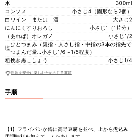
水
300ml
コンソメ
小さじ4（固形なら2個）
白ワイン または 酒
大さじ2
にんにくすりおろし
小さじ1（1片分）
（あれば）オレガノ
小さじ1/2
ひとつまみ（親指・人さし指・中指の3本の指先で
塩
つまんだ量…小さじ1/6～1/5程度）
粗挽き黒こしょう
小さじ1/4
料理を安全に楽しむための注意事項
手順
【1】フライパンか鍋に高野豆腐を並べ、上から煮込み
用調味料を加えて、ふたをします。