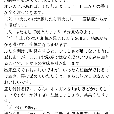
オレガノがあれば、ぜひ加えましょう。仕上がりの香り
が全く違ってきます。
【2】中火にかけ沸騰したら弱火にし、一度鍋底からか
き混ぜます。
【3】ふたをして弱火のまま5～6分煮込みます。
【4】仕上げの塩と粗挽き黒こしょうを加え、鍋底から
かき混ぜて、全体になじませます。
ふたを開けて味見をすると、少し甘さが足りないように
感じますが、ここでは砂糖ではなく塩ひとつまみを加え
ることで、トマトの甘味を引き出します。
出来立てでもおいしいですが、いったん粗熱が取れるま
で置き、再び温めていただくと、さらに味がしみ込んで
おいしいです。
盛り付ける際に、さらにオレガノを1振りほどかけても
よいですが、かけすぎに注意しましょう。薬臭くなりま
す。
【5】保存の際は、
粗熱を取ってから、充分に消毒した保存容器に入れて保