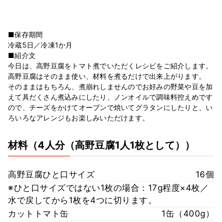
■保存期間
冷蔵5日／冷凍1か月
■紹介文
今日は、高野豆腐をトマト煮でいただくレシピをご紹介します。
高野豆腐はそのまま使い、材料を煮るだけで出来上がります。
そのままはもちろん、煮崩れしませんのでお好みの野菜や豆を加
えて具だくさん煮込みにしたり、ノンオイルで調味料控えめです
ので、チーズをかけてオーブンで焼いてグラタンにしたりと、い
ろいろなアレンジもお楽しみいただけます。
材料
（4人分（高野豆腐1人1枚として））
高野豆腐ひと口サイズ
16個
※ひと口サイズではない1枚の場合：17g程度×4枚／
水で戻してから1枚を4つに切ります。
カットトマト缶
1缶（400g）