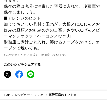
ります。
保存の際は充分に消毒した容器に入れて、冷蔵庫で
保存しましょう。
■アレンジのヒント
加えておいしい具材：玉ねぎ／大根／にんじん／お
好みの豆類／お好みのきのこ類／さやいんげん／ピ
ーマン／オクラ／ベーコン／ひき肉
耐熱皿に煮汁ごと入れ、溶けるチーズをかけて、オ
ーブンで焼いても。
※みやすさのために書式を一部改変しています。
このレシピをシェアする
TOP
レシピカード
スガ
高野豆腐のトマト煮