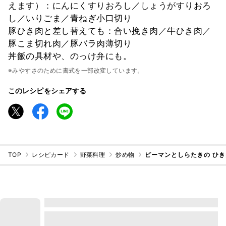
えます）：にんにくすりおろし／しょうがすりおろ
し／いりごま／青ねぎ小口切り
豚ひき肉と差し替えても：合い挽き肉／牛ひき肉／
豚こま切れ肉／豚バラ肉薄切り
丼飯の具材や、のっけ弁にも。
※みやすさのために書式を一部改変しています。
このレシピをシェアする
TOP
レシピカード
野菜料理
炒め物
ピーマンとしらたきの ひ