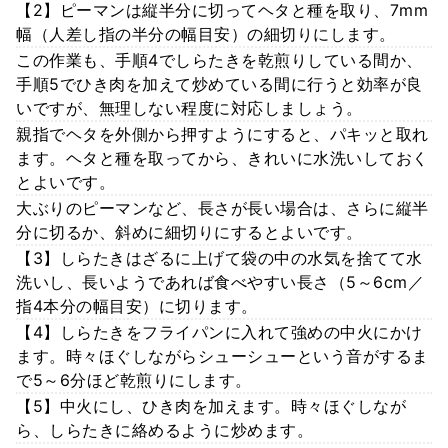
【2】ピーマンは縦半分に切ってヘタと種を取り、7mm
幅（人差し指の半分の幅目安）の細切りにします。
この作業も、手順4でしらたきを乾煎りしている間か、
手順5でひき肉を加えて炒めている間に行うと効率が良
いですが、無理しない程度に対応しましょう。
親指でヘタを外側から押すようにすると、パキッと取れ
ます。ヘタと種を取ってから、きれいに水洗いしておく
とよいです。
大ぶりのピーマンなど、長さが長い場合は、さらに縦半
分に切るか、斜めに細切りにするとよいです。
【3】しらたきはざるに上げて袋の中の水気を捨てて水
洗いし、長いようであれば食べやすい長さ（5～6cm／
指4本分の幅目安）に切ります。
【4】しらたきをフライパンに入れて強めの中火にかけ
ます。時々ほぐしながらシューシューという音がするま
で5～6分ほど乾煎りにします。
【5】中火にし、ひき肉を加えます。時々ほぐしなが
ら、しらたきに絡めるように炒めます。