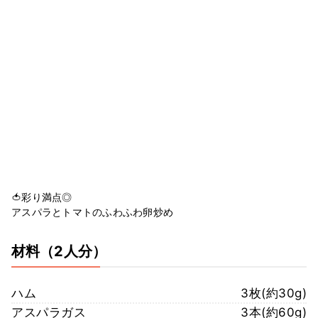
🍅彩り満点◎
アスパラとトマトのふわふわ卵炒め
材料
（2人分）
ハム
3枚(約30g)
アスパラガス
3本(約60g)