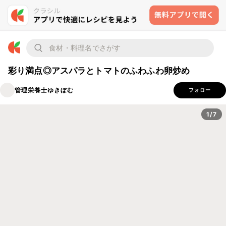
彩り満点◎アスパラとトマトのふわふわ卵炒め
管理栄養士ゆきぼむ
フォロー
1/7