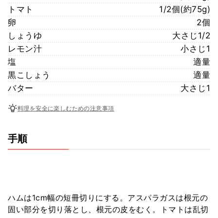
トマト
1/2個(約75g)
卵
2個
しょうゆ
大さじ1/2
レモン汁
小さじ1
塩
適量
黒こしょう
適量
バター
大さじ1
料理を安全に楽しむための注意事項
手順
ハムは1cm幅の短冊切りにする。アスパラガスは根元の
固い部分を切り落とし、根元の皮をむく。トマトは乱切