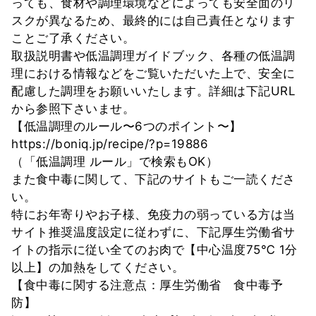
っても、食材や調理環境などによっても安全面のリ
スクが異なるため、最終的には自己責任となります
ことご了承ください。
取扱説明書や低温調理ガイドブック、各種の低温調
理における情報などをご覧いただいた上で、安全に
配慮した調理をお願いいたします。詳細は下記URL
から参照下さいませ。
【低温調理のルール〜6つのポイント〜】
https://boniq.jp/recipe/?p=19886
（「低温調理 ルール」で検索もOK）
また食中毒に関して、下記のサイトもご一読くださ
い。
特にお年寄りやお子様、免疫力の弱っている方は当
サイト推奨温度設定に従わずに、下記厚生労働省サ
イトの指示に従い全てのお肉で【中心温度75℃ 1分
以上】の加熱をしてください。
【食中毒に関する注意点：厚生労働省 食中毒予
防】