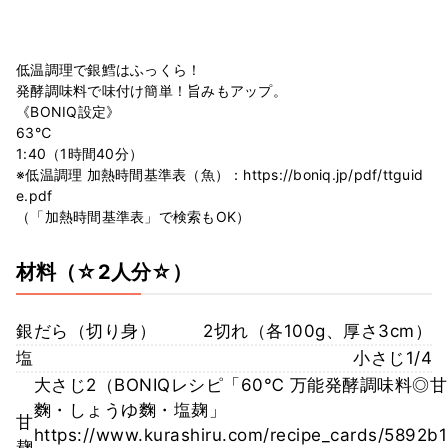
低温調理で銀鱈はふっくら！
発酵調味料で味付け簡単！旨みもアップ。
《BONIQ設定》
63℃
1:40（1時間40分）
※低温調理 加熱時間基準表（魚）：https://boniq.jp/pdf/ttguid
e.pdf
（「加熱時間基準表」で検索もOK）
材料
（☆2人分☆）
銀だら（切り身）
2切れ（各100g、厚さ3cm）
塩
小さじ1/4
大さじ2（BONIQレシピ「60℃ 万能発酵調味料◎甘
麴・しょうゆ麴・塩麹」
甘
https://www.kurashiru.com/recipe_cards/5892b1
麹