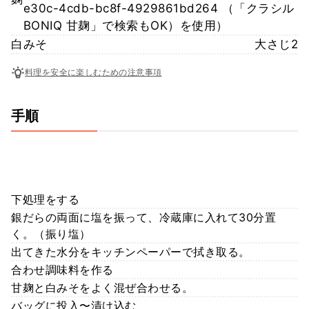
e30c-4cdb-bc8f-4929861bd264 （「クラシル
BONIQ 甘麹」で検索もOK）を使用）
白みそ
大さじ2
料理を安全に楽しむための注意事項
手順
下処理をする
銀だらの両面に塩を振って、冷蔵庫に入れて30分置
く。（振り塩）
出てきた水分をキッチンペーパーで拭き取る。
合わせ調味料を作る
甘麹と白みそをよく混ぜ合わせる。
バッグに投入〜漬け込む