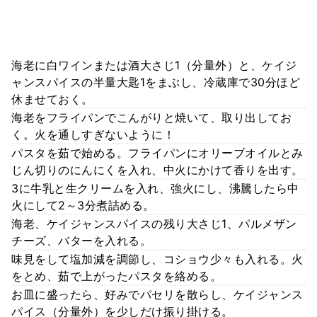
海老に白ワインまたは酒大さじ1（分量外）と、ケイジ
ャンスパイスの半量大匙1をまぶし、冷蔵庫で30分ほど
休ませておく。
海老をフライパンでこんがりと焼いて、取り出してお
く。火を通しすぎないように！
パスタを茹で始める。フライパンにオリーブオイルとみ
じん切りのにんにくを入れ、中火にかけて香りを出す。
3に牛乳と生クリームを入れ、強火にし、沸騰したら中
火にして2～3分煮詰める。
海老、ケイジャンスパイスの残り大さじ1、パルメザン
チーズ、バターを入れる。
味見をして塩加減を調節し、コショウ少々も入れる。火
をとめ、茹で上がったパスタを絡める。
お皿に盛ったら、好みでパセリを散らし、ケイジャンス
パイス（分量外）を少しだけ振り掛ける。