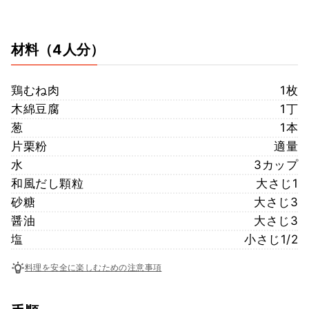
材料
（4人分）
鶏むね肉
1枚
木綿豆腐
1丁
葱
1本
片栗粉
適量
水
3カップ
和風だし顆粒
大さじ1
砂糖
大さじ3
醤油
大さじ3
塩
小さじ1/2
料理を安全に楽しむための注意事項