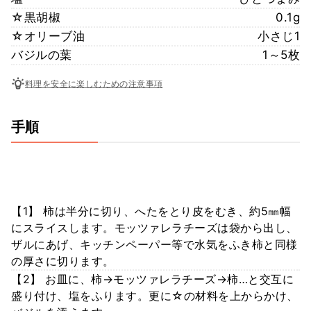
☆黒胡椒
0.1g
☆オリーブ油
小さじ1
バジルの葉
1～5枚
料理を安全に楽しむための注意事項
手順
【1】 柿は半分に切り、へたをとり皮をむき、約5㎜幅
にスライスします。モッツァレラチーズは袋から出し、
ザルにあげ、キッチンペーパー等で水気をふき柿と同様
の厚さに切ります。
【2】 お皿に、柿→モッツァレラチーズ→柿…と交互に
盛り付け、塩をふります。更に☆の材料を上からかけ、