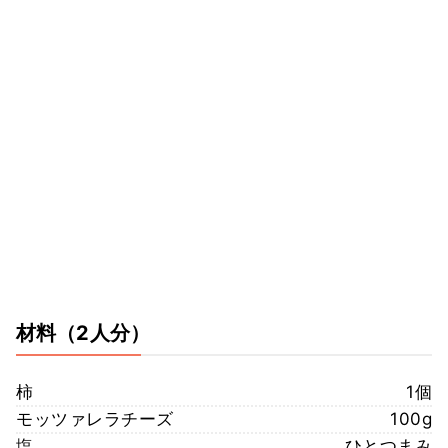
材料
（2人分）
柿
1個
モッツァレラチーズ
100g
塩
ひとつまみ