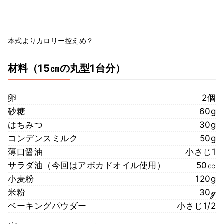
本式よりカロリー控えめ？
材料
（15㎝の丸型1台分）
卵
2個
砂糖
60g
はちみつ
30g
コンデンスミルク
50g
薄口醤油
小さじ1
サラダ油（今回はアボカドオイル使用）
50㏄
小麦粉
120g
米粉
30ℊ
ベーキングパウダー
小さじ1/2