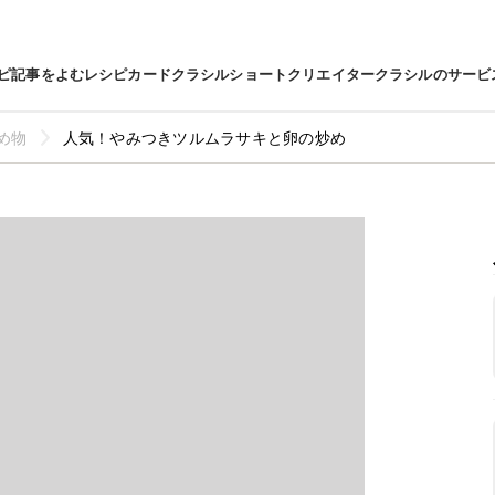
ピ
記事をよむ
レシピカード
クラシルショート
クリエイター
クラシルのサービ
め物
人気！やみつきツルムラサキと卵の炒め