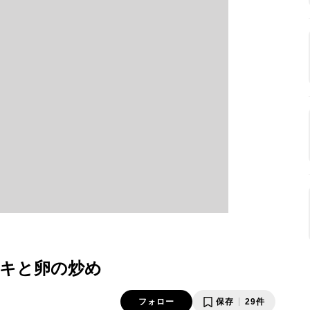
キと卵の炒め
フォロー
保存
29件