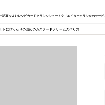
ピ
記事をよむ
レシピカード
クラシルショート
クリエイター
クラシルのサービ
ルトにぴったりの固めのカスタードクリームの作り方