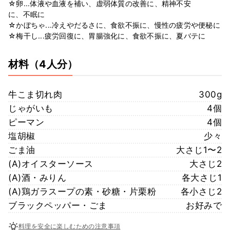
☆卵...体液や血液を補い、虚弱体質の改善に、精神不安
に、不眠に
☆かぼちゃ...冷えやだるさに、食欲不振に、慢性の疲労や便秘に
☆梅干し...疲労回復に、胃腸強化に、食欲不振に、夏バテに
材料
（4人分）
牛こま切れ肉
300g
じゃがいも
4個
ピーマン
4個
塩胡椒
少々
ごま油
大さじ1〜2
(A)オイスターソース
大さじ2
(A)酒・みりん
各大さじ1
(A)鶏ガラスープの素・砂糖・片栗粉
各小さじ2
ブラックペッパー・ごま
お好みで
料理を安全に楽しむための注意事項