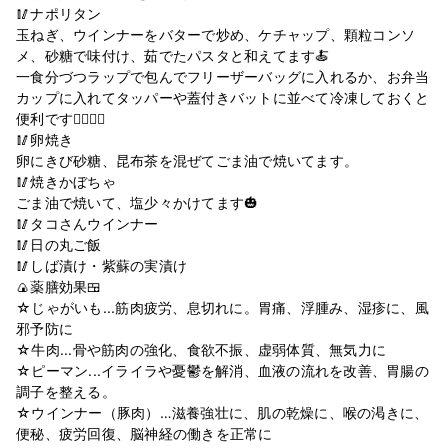
🥢ナポリタン
玉ねぎ、ウインナーをバターで炒め、ケチャップ、顆粒コンソ
メ、砂糖で味付け、茹でたパスタと和えてます🍝
一食分づつラップで包んでフリーザーバッグに入れるか、お弁当
カップに入れてタッパーや蓋付きバットに並べて冷凍しておくと
便利です🙆🏻‍♀️✨
🥢卵焼き
卵にきび砂糖、昆布茶を混ぜてごま油で焼いてます。
🥢焼きかぼちゃ
ごま油で焼いて、塩少々かけてます🎃
🥢タコさんウインナー
🥢日の丸ご飯
🥢しば漬け・紫蘇の実漬け
🍙薬膳効果🍱
☆じゃがいも...筋肉疲労、息切れに。胃痛、浮腫み、湿疹に、風
邪予防に
☆牛肉...骨や筋肉の強化、食欲不振、虚弱体質、無気力に
☆ピーマン...イライラや憂鬱を解消、血液の流れを改善、胃腸の
調子を整える。
☆ウインナー（豚肉）…滋養強壮に、肌の乾燥に、喉の渇きに、
便秘、疲労回復、脳神経の働きを正常に