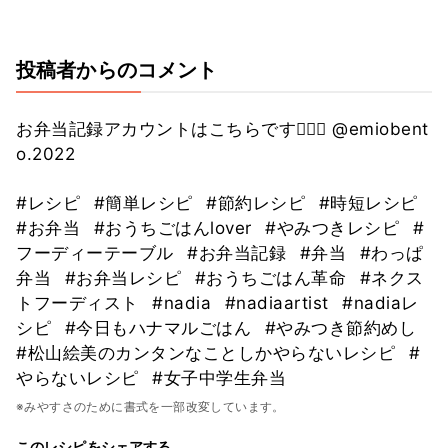
投稿者からのコメント
お弁当記録アカウントはこちらです💁🏻‍♀️ @emiobent
o.2022
#レシピ
#簡単レシピ
#節約レシピ
#時短レシピ
#お弁当
#おうちごはんlover
#やみつきレシピ
#
フーディーテーブル
#お弁当記録
#弁当
#わっぱ
弁当
#お弁当レシピ
#おうちごはん革命
#ネクス
トフーディスト
#nadia
#nadiaartist
#nadiaレ
シピ
#今日もハナマルごはん
#やみつき節約めし
#松山絵美のカンタンなことしかやらないレシピ
#
やらないレシピ
#女子中学生弁当
※みやすさのために書式を一部改変しています。
このレシピをシェアする