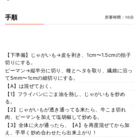
手順
所要時間：10分
【下準備】じゃがいも→皮を剥き、1cm〜1.5cmの拍子
切りにする。
ピーマン→縦半分に切り、種とヘタを取り、繊維に沿っ
て5mm〜1cmの細切りにする。
【A】は混ぜておく。
【1】フライパンにごま油を熱し、じゃがいもを炒め
る。
【2】じゃがいもが透き通ってる来たら、牛こま切れ
肉、ピーマンを加えて塩胡椒して炒める。
【3】全体に火が通ったら、【A】を再度混ぜてから加
え、手早く炒め合わせたら出来上がり！