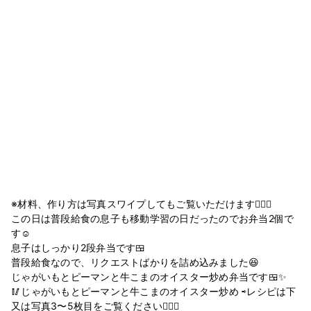
※材料、作り方は写真スワイプしてもご覧いただけます🙆🏻‍♀️
この日は普段給食の息子も移動学習の日だったのでお弁当2個で
す☺️
息子はしっかり2段弁当です🍱
普段給食なので、リクエストばかりを詰め込みました😆
じゃがいもとピーマンと牛こまのオイスター炒め弁当です🍱✨
🥢じゃがいもとピーマンと牛こまのオイスター炒め ⇨レシピは下
又は写真3〜5枚目をご覧ください💁🏻‍♀️