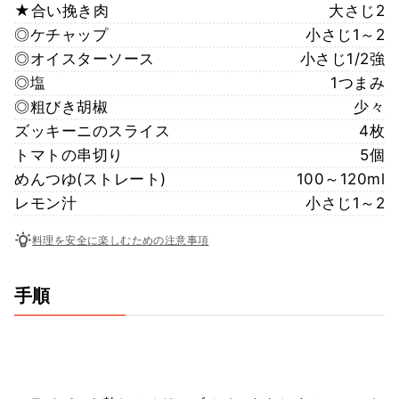
★合い挽き肉
大さじ2
◎ケチャップ
小さじ1～2
◎オイスターソース
小さじ1/2強
◎塩
1つまみ
◎粗びき胡椒
少々
ズッキーニのスライス
4枚
トマトの串切り
5個
めんつゆ(ストレート)
100～120ml
レモン汁
小さじ1～2
料理を安全に楽しむための注意事項
手順