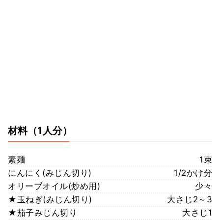
材料
（1人分）
素麺
1束
にんにく(みじん切り)
1/2かけ分
オリーブオイル(炒め用)
少々
★玉ねぎ(みじん切り)
大さじ2～3
★茄子みじん切り
大さじ1