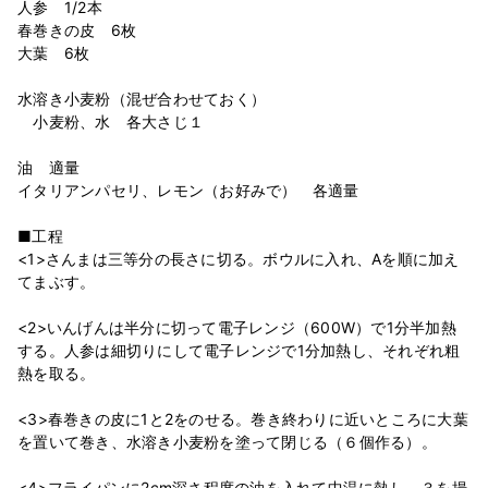
人参 1/2本
春巻きの皮 6枚
大葉 6枚
水溶き小麦粉（混ぜ合わせておく）
小麦粉、水 各大さじ１
油 適量
イタリアンパセリ、レモン（お好みで） 各適量
■工程
<1>さんまは三等分の長さに切る。ボウルに入れ、Aを順に加え
てまぶす。
<2>いんげんは半分に切って電子レンジ（600W）で1分半加熱
する。人参は細切りにして電子レンジで1分加熱し、それぞれ粗
熱を取る。
<3>春巻きの皮に1と2をのせる。巻き終わりに近いところに大葉
を置いて巻き、水溶き小麦粉を塗って閉じる（６個作る）。
<4>フライパンに2cm深さ程度の油を入れて中温に熱し、３を揚