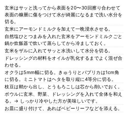
玄米はサッと洗ってから表面を20〜30回擦り合わせて
表面の糠層に傷をつけて水が綺麗になるまで洗い水分を
切る。
玄米にアーモンドミルクを加えて一晩浸水させる。
自然塩ひとつまみを入れた玄米をアーモンドミルクごと
鍋か炊飯器で炊いて蒸らしてから冷ましておく。
玄米をザルに入れてサッと水洗いして水分を切る。
ドレッシングの材料をオイルが乳化するまでよく混ぜ合
わせる。
オクラは5mm幅に切る。きゅうりとパプリカは1cm角
に切る。ミニトマトはヘタを取り縦に4等分に切る。
枝豆は鞘から出し、とうもろこしは芯から削いでおく。
ボウルに玄米、野菜、ドレッシングを入れて全体を和え
る。→ しっかり冷やした方が美味しいです。
お皿に盛り付けて、あればベビーリーフなどを添える。