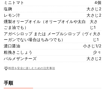
ミニトマト
4個
塩麹
大さじ2
レモン汁
大さじ2
燻製オリーブオイル（オリーブオイルや太白
大さ
ごま油でも）
じ1
アガベシロップ または メープルシロップ（ヴィ
大さ
ーガンでない場合はちみつでも）
じ1
濃口醤油
小さじ1/2
粗挽きこしょう
少々
パルメザンチーズ
大さじ2
料理を安全に楽しむための注意事項
手順