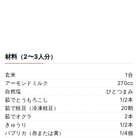
材料
（2〜3人分）
玄米
1合
アーモンドミルク
270cc
自然塩
ひとつまみ
茹でとうもろこし
1/2本
茹で枝豆（冷凍枝豆）
20鞘
茹でオクラ
2本
きゅうり
1/2本
パプリカ（赤または黄）
1/4個