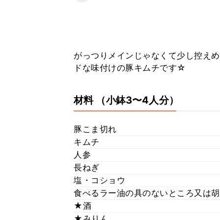
がっつりメインじゃなくて少し控えめ
ドな味付けの豚キムチです☆
材料
（小鉢3〜4人分）
豚こま切れ
キムチ
人参
長ねぎ
塩・コショウ
食べるラー油の具のないところ又は胡
★酒
★みりん