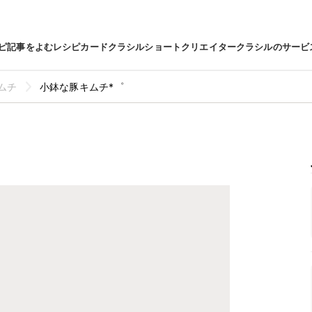
ピ
記事をよむ
レシピカード
クラシルショート
クリエイター
クラシルのサービ
ムチ
小鉢な豚キムチ*゜