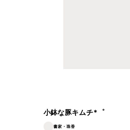
小鉢な豚キムチ*゜
書家・珠香