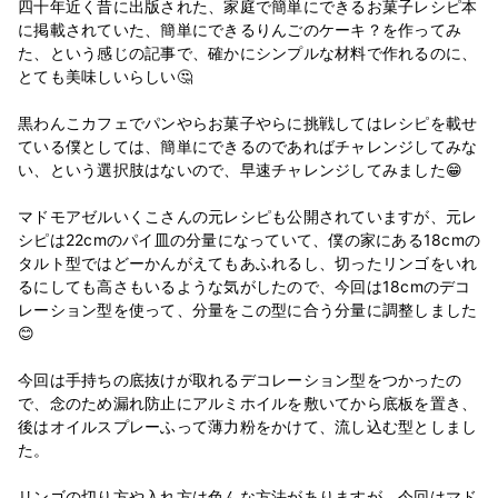
四十年近く昔に出版された、家庭で簡単にできるお菓子レシピ本
に掲載されていた、簡単にできるりんごのケーキ？を作ってみ
た、という感じの記事で、確かにシンプルな材料で作れるのに、
とても美味しいらしい🤔
黒わんこカフェでパンやらお菓子やらに挑戦してはレシピを載せ
ている僕としては、簡単にできるのであればチャレンジしてみな
い、という選択肢はないので、早速チャレンジしてみました😁
マドモアゼルいくこさんの元レシピも公開されていますが、元レ
シピは22cmのパイ皿の分量になっていて、僕の家にある18cmの
タルト型ではどーかんがえてもあふれるし、切ったリンゴをいれ
るにしても高さもいるような気がしたので、今回は18cmのデコ
レーション型を使って、分量をこの型に合う分量に調整しました
😊
今回は手持ちの底抜けが取れるデコレーション型をつかったの
で、念のため漏れ防止にアルミホイルを敷いてから底板を置き、
後はオイルスプレーふって薄力粉をかけて、流し込む型としまし
た。
リンゴの切り方や入れ方は色んな方法がありますが、今回はマド