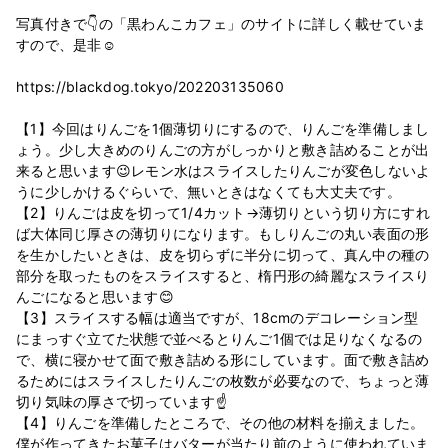
写真付きで👇の「黒わんこカフェ」のサイトに詳しく載せていま
すので、是非☺️
https://blackdog.tokyo/202203135060
【1】今回はりんごを1個薄切りにするので、りんごを準備しまし
ょう。少し大きめのりんごの方がしっかりと敷き詰めることが出
来ると思います😉レモン水はスライスしたりんごが変色しないよ
うに少しかけるぐらいで、無いときはなくても大丈夫です。
【2】りんごは皮を切って1/4カット→薄切りという切り方にすれ
ば大体同じ厚さの薄切りになります。もしりんごの丸い表面の形
を生かしたいときは、皮を切らずに半分に切って、真ん中の種の
部分を取ったものをスライスすると、楕円形の綺麗なスライスり
んごになると思います😊
【3】スライスする幅は適当ですが、18cmのデコレーション型
にまっすぐ立てた状態で並べるとりんご1個では足りなくなるの
で、横に寝かせて面で敷き詰める形にしています。面で敷き詰め
るためにはスライスしたりんごの枚数が必要なので、ちょっと薄
切り気味の厚さで切っています☝
【4】りんごを準備したところで、その他の材料を揃えました。
僕が作ってきたお菓子はバターが当たり前のように使われていま