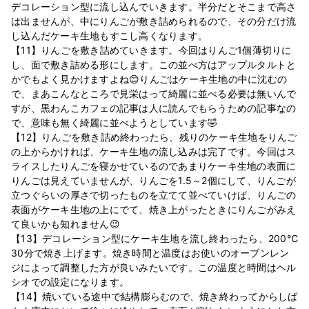
デコレーション型に流し込んでいきます。半分だとそこまで高さ
は出ませんが、中にりんごが敷き詰められるので、その分だけ流
し込んだケーキ生地もすこし高くなります。
【11】りんごを敷き詰めていきます。今回はりんご1個薄切りに
し、面で敷き詰める形にします。この並べ方はアップルタルトと
かでもよく見かけますよね😊りんごはケーキ生地の中に沈むの
で、まあこんなところで見栄はって綺麗に並べる必要は無いんで
すが、黒わんこカフェの記事は人に読んでもらうための記事なの
で、意味も無く綺麗に並べようとしています🤣
【12】りんごを敷き詰め終わったら、残りのケーキ生地をりんご
の上からかければ、ケーキ生地の流し込みは完了です。今回はス
ライスしたりんごを寝かせているのであまりケーキ生地の表面に
りんごは見えていませんが、りんごを1.5～2個にして、りんごが
立つぐらいの厚さで切ったものを立てて並べていけば、りんごの
表面がケーキ生地の上にでて、焼き上がったときにりんごがみえ
て良いかも知れません😉
【13】デコレーション型にケーキ生地を流し終わったら、200℃
30分で焼き上げます。焼き時間と温度はお使いのオーブンレン
ジによって調整した方が良いみたいです。この温度と時間はヘル
シオでの設定になります。
【14】焼いている途中で結構膨らむので、焼き終わってからしば