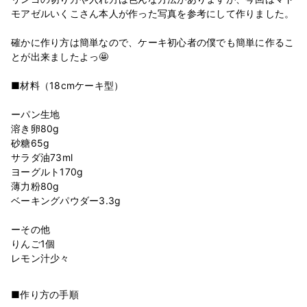
モアゼルいくこさん本人が作った写真を参考にして作りました。
確かに作り方は簡単なので、ケーキ初心者の僕でも簡単に作るこ
とが出来ましたよっ🤩
■材料（18cmケーキ型）
ーパン生地
溶き卵80g
砂糖65g
サラダ油73ml
ヨーグルト170g
薄力粉80g
ベーキングパウダー3.3g
ーその他
りんご1個
■作り方の手順