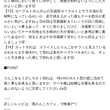
らく庫内において徐々に冷やして、表面が割れないようにした方
がよいと思います😉
【15】ヨーグルトポムポムの完成😋ヨーグルトとサラダ油が主
材料になっているせいか、若干焼き上がった後もケーキ部分が柔
らかい気がしますねぇ🤔今回は写真撮影＆トレンドの日に投稿し
たいという事もあって、すぐに切りましたけど、冷蔵庫で二日ぐ
らいおいてケーキ生地を引き締めた方が美味しいと参考記事に書
いてあるので、切るときは十分冷蔵庫で冷やしてから切るように
しましょう🤣
【16】カットすれば、スライスしたりんごがチラッと見えている
がわかります🤩冷やして切れば多分チーズケーキみたいな、ギュ
ッと引き締まった感じで切れると思います😉
■POINT
りんごをもう少し小さく切れば、18cmのタルト型の底に沈めて
焼く事も出来ると思いますが、ケーキ種は結構な分量出来るので
あふれないように注意してくださいね😉
----
詳しいレシピは「黒わんこカフェ」で検索(^^)
----