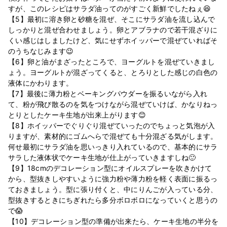
すが、このレシピはサラダ油ってのがすごく新鮮でしたねぇ😆
【5】最初に溶き卵と砂糖を混ぜ、そこにサラダ油を流し込んで
しっかりと混ぜ合わせましょう。卵とアブラナので若干混ざりに
くい感じはしましたけど、気にせずホイッパーで混ぜていればそ
のうちなじみます😉
【6】卵と油がまざったところで、ヨーグルトを混ぜていきまし
ょう。ヨーグルトが混ざってくると、とろりとした感じの白色の
液体にかわります。
【7】最後に薄力粉とベーキングパウダーを振るいながら入れ
て、粉が飛び散るのを気をつけながら混ぜていけば、かなりねっ
とりとしたケーキ生地が出来上がります😊
【8】ホイッパーでぐりぐり混ぜていったのでちょっと気泡が入
りますが、素材的にゴムへらで混ぜても十分混ざる気がします。
何せ最初にサラダ油を思いっきり入れているので、基本的にサラ
サラした液体状でケーキ生地が仕上がっていきますしね🙂
【9】18cmのデコレーション型にオイルスプレーを吹きかけて
から、型抜きしやすいように強力粉や薄力粉を軽く表面に振るっ
ておきましょう。型に張り付くと、中にりんごが入っている分、
型抜きするときにちぎれたら多分ボロボロになっていくと思うの
で😱
【10】デコレーション型の準備が出来たら、ケーキ生地の半分を