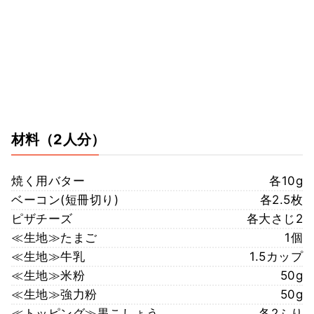
材料
（2人分）
焼く用バター
各10g
ベーコン(短冊切り)
各2.5枚
ピザチーズ
各大さじ2
≪生地≫たまご
1個
≪生地≫牛乳
1.5カップ
≪生地≫米粉
50g
≪生地≫強力粉
50g
≪トッピング≫黒こしょう
各2ふり