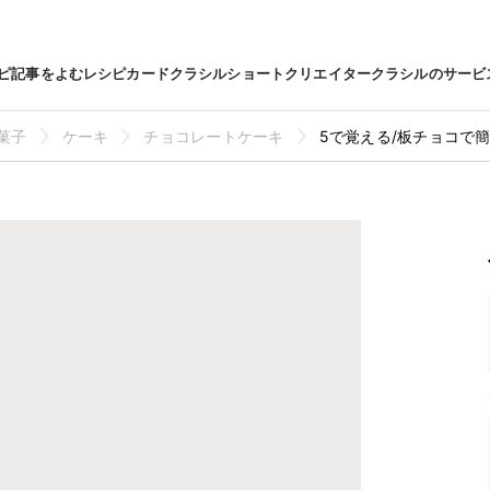
ピ
記事をよむ
レシピカード
クラシルショート
クリエイター
クラシルのサービ
菓子
ケーキ
チョコレートケーキ
5で覚える/板チョコで