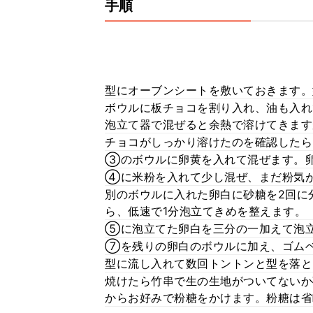
手順
型にオーブンシートを敷いておきます。
ボウルに板チョコを割り入れ、油も入れ
泡立て器で混ぜると余熱で溶けてきます
チョコがしっかり溶けたのを確認したら
③のボウルに卵黄を入れて混ぜます。
④に米粉を入れて少し混ぜ、まだ粉気
別のボウルに入れた卵白に砂糖を2回に
ら、低速で1分泡立てきめを整えます。
⑤に泡立てた卵白を三分の一加えて泡
⑦を残りの卵白のボウルに加え、ゴム
型に流し入れて数回トントンと型を落と
焼けたら竹串で生の生地がついてないか
からお好みで粉糖をかけます。粉糖は省