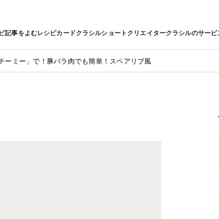
ピ
記事をよむ
レシピカード
クラシルショート
クリエイター
クラシルのサービ
チーミー」で！豚バラ肉でも簡単！スペアリブ風