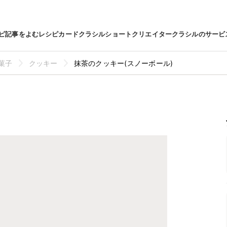
ピ
記事をよむ
レシピカード
クラシルショート
クリエイター
クラシルのサービ
菓子
クッキー
抹茶のクッキー(スノーボール)