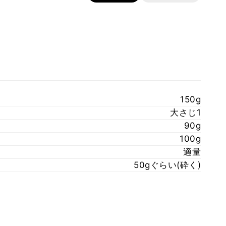
150g
大さじ1
90g
100g
適量
50gぐらい(砕く)