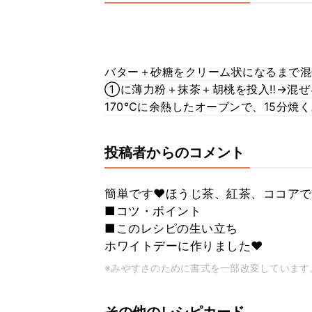
バター＋砂糖をクリーム状になるまで混
①に薄力粉＋抹茶＋胡桃を投入‼️→混
170℃に余熱したオーブンで、15分焼
投稿者からのコメント
簡単です♥️ほうじ茶、紅茶、ココアでも
■コツ・ポイント
■このレシピの生い立ち
ホワイトデーに作りました♥️
※みやすさのために書式を一部改変しています