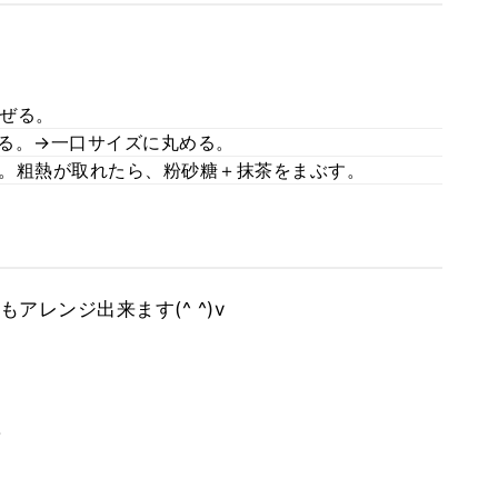
ぜる。
ぜる。→一口サイズに丸める。
く。粗熱が取れたら、粉砂糖＋抹茶をまぶす。
アレンジ出来ます(^ ^)v
。