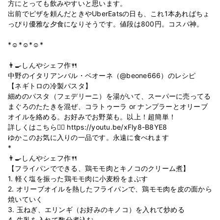
方にとっても飲みやすいと思います。
出前でピザを頼んだときやUberEatsの日も、これ1本あればちょ
っぴり優雅な夕食になりそうです。値段は800円。コスパ神。
*☺︎*☺︎*☺︎*
👨‍🍳しんやシェフ作🍴
中野のイタリアンバル・ベオーネ（@beone666）のレシピ
【ネギトロの冷製パスタ】
細めのパスタ（フェデリーニ）を湯がいて、スーパーに売ってる
まぐろのたたきを混ぜ、コラトゥーラ or ナンプラーとオリーブ
オイルを絡める。お好みでお野菜も。以上！超簡単！
詳しくはこちら👉🏻 https://youtu.be/xFly8-B8YE8
ゆかこのお気に入りの一品です。永遠に食べれます
*
👨‍🍳しんやシェフ作🍴
【フライパンでできる、鶏モモ肉とキノコのクリーム煮】
1. 軽く塩を振った鶏モモ肉に小麦粉をまぶす
2. オリーブオイルを熱したフライパンで、鶏モモ肉を皮の面から
焼いていく
3. 玉ねぎ、エリンギ（お好みのキノコ）を入れて炒める
4. 牛乳を入れて数分煮込む