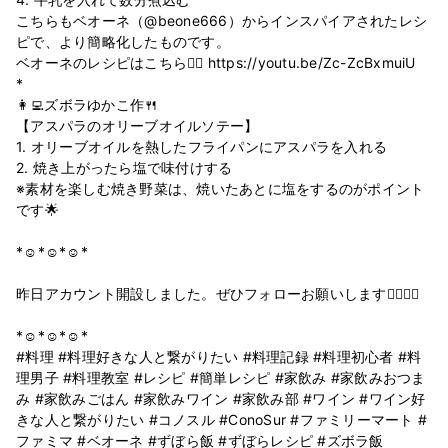
こちらもベオーネ（@beone666）からインスパイアされたレシ
ピで、より簡略化したものです。
ベオーネのレシピはこちら👉🏻 https://youtu.be/Zc-ZcBxmuiU
*
👩‍💻ズボラゆかこ作🍴
【アスパラのオリーブオイルソテー】
1. オリーブオイルを熱したフライパンにアスパラを入れる
2. 焼き上がったら塩で味付けする
※素材を楽しむ焼き野菜は、焼いたあとに塩をするのがポイント
です🌟
*☺︎*☺︎*☺︎*
昨日アカウント開設しました。ぜひフォローお願いします🙋‍♀️🙋‍♂️
*☺︎*☺︎*☺︎*
#料理 #料理好きな人と繋がりたい #料理記録 #料理初心者 #料
理男子 #料理教室 #レシピ #簡単レシピ #家飲み #家飲みおつま
み #家飲みごはん #家飲みワイン #家飲み部 #ワイン #ワイン好
きな人と繋がりたい #コノスル #ConoSur #ファミリーマート #
ファミマ #ベオーネ #ずぼら飯 #ずぼらレシピ #ズボラ飯