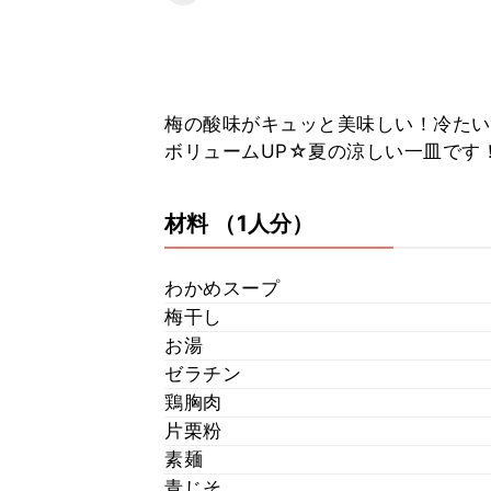
梅の酸味がキュッと美味しい！冷たい
ボリュームUP☆夏の涼しい一皿です
材料
（1人分）
わかめスープ
梅干し
お湯
ゼラチン
鶏胸肉
片栗粉
素麺
青じそ