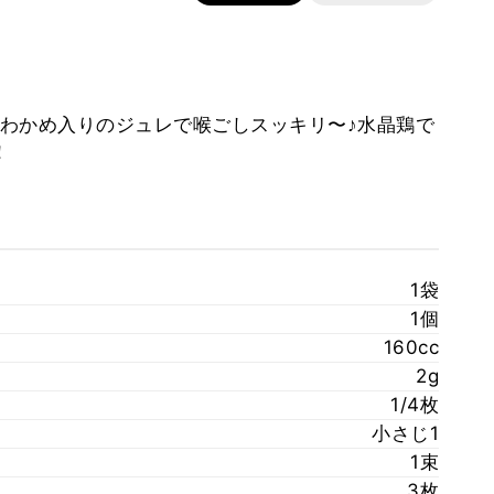
わかめ入りのジュレで喉ごしスッキリ〜♪水晶鶏で
！
1袋
1個
160cc
2g
1/4枚
小さじ1
1束
3枚