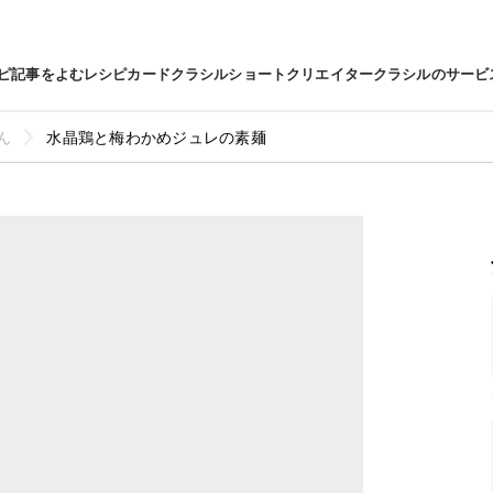
ピ
記事をよむ
レシピカード
クラシルショート
クリエイター
クラシルのサービ
ん
水晶鶏と梅わかめジュレの素麺