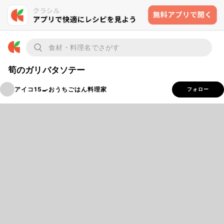
筍のガリバタソテー
アイコ15🍳おうちごはん料理家
フォロー