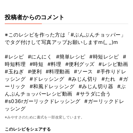
投稿者からのコメント
※このレシピを作った方は「#ぶんぶんチョッパー」
でタグ付けして写真アップお願いしますm(_ _)m
#レシピ
#にんにく
#簡単レシピ
#時短レシピ
#
時短料理
#時短
#料理
#便利グッズ
#レシピ動画
#玉ねぎ
#便利
#料理動画
#ソース
#手作りドレ
ッシング
#ドレッシング
#みじん切り
#たれ
#ガ
ーリック
#和風ドレッシング
#みじん切り器
#ぶ
んぶんチョッパーレシピ動画
#サラダに合う
#s036rガーリックドレッシング
#ガーリックドレ
ッシング
※みやすさのために書式を一部改変しています。
このレシピをシェアする