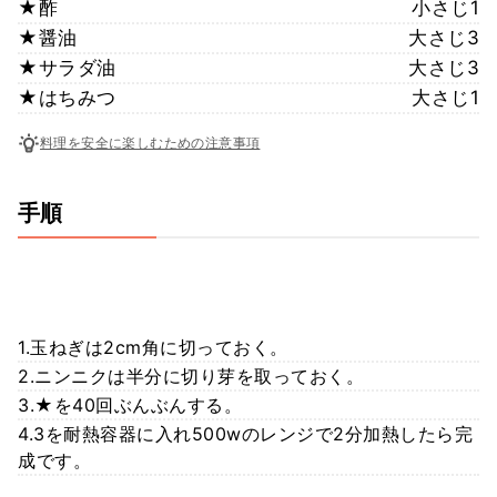
★酢
小さじ1
★醤油
大さじ3
★サラダ油
大さじ3
★はちみつ
大さじ1
料理を安全に楽しむための注意事項
手順
1.玉ねぎは2cm角に切っておく。
2.ニンニクは半分に切り芽を取っておく。
3.★を40回ぶんぶんする。
4.3を耐熱容器に入れ500wのレンジで2分加熱したら完
成です。