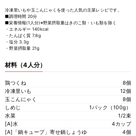
冷凍里いもや玉こんにゃくを使った人気の主菜レシピです。
■調理時間 20分
■栄養情報(1人分)※野菜摂取量はきのこ類・いも類を除く
・エネルギー 140kcal
・たんぱく質 7.8g
・塩分 3.3g
・野菜摂取量 21g
材料
（4人分）
鶏つくね
8個
冷凍里いも
12個
玉こんにゃく
8個
しめじ
1パック（100g）
水菜
1/2束
[A]水
4カップ
[A]「鍋キューブ」寄せ鍋しょうゆ
4個