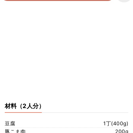
材料
（2人分）
豆腐
1丁(400g)
豚こま肉
200g