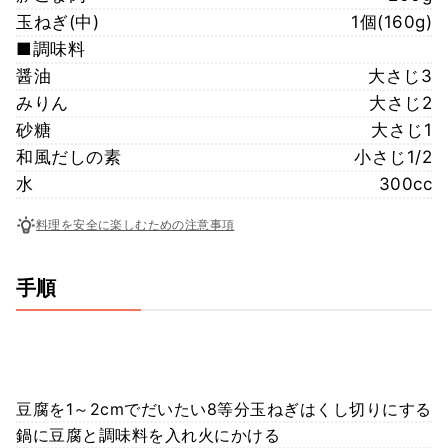
玉ねぎ(中)
1個(160g)
■調味料
醤油
大さじ3
みりん
大さじ2
砂糖
大さじ1
和風だしの素
小さじ1/2
水
300cc
料理を安全に楽しむための注意事項
手順
豆腐を1～2cmでだいたい8等分玉ねぎはくし切りにする
鍋に豆腐と調味料を入れ火にかける