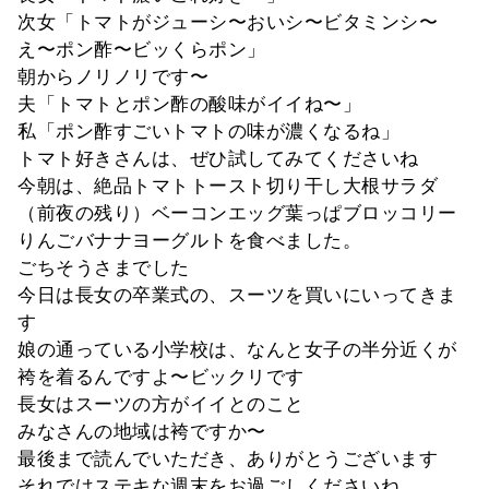
次女「トマトがジューシ〜おいシ〜ビタミンシ〜
え〜ポン酢〜ビッくらポン」
朝からノリノリです〜
夫「トマトとポン酢の酸味がイイね〜」
私「ポン酢すごいトマトの味が濃くなるね」
トマト好きさんは、ぜひ試してみてくださいね
今朝は、絶品トマトトースト切り干し大根サラダ
（前夜の残り）ベーコンエッグ葉っぱブロッコリー
りんごバナナヨーグルトを食べました。
ごちそうさまでした
今日は長女の卒業式の、スーツを買いにいってきま
す
娘の通っている小学校は、なんと女子の半分近くが
袴を着るんですよ〜ビックリです
長女はスーツの方がイイとのこと
みなさんの地域は袴ですか〜
最後まで読んでいただき、ありがとうございます
それではステキな週末をお過ごしくださいね