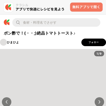
ポン酢で！(・・;)絶品トマトトースト♪
ひまひよ
フォロー
1/9