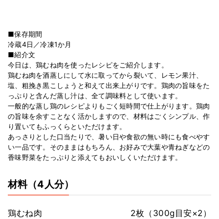
■保存期間
冷蔵4日／冷凍1か月
■紹介文
今日は、鶏むね肉を使ったレシピをご紹介します。
鶏むね肉を酒蒸しにして水に取ってから裂いて、レモン果汁、
塩、粗挽き黒こしょうと和えて出来上がりです。鶏肉の旨味をた
っぷりと含んだ蒸し汁は、全て調味料として使います。
一般的な蒸し鶏のレシピよりもごく短時間で仕上がります。鶏肉
の旨味を余すことなく活かしますので、材料はごくシンプル、作
り置いてもふっくらといただけます。
あっさりとした口当たりで、暑い日や食欲の無い時にも食べやす
い一品です。そのままはもちろん、お好みで大葉や青ねぎなどの
香味野菜をたっぷりと添えてもおいしくいただけます。
材料
（4人分）
鶏むね肉
2枚（300g目安×2）