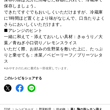
保存しましょう。
できたてすぐでもおいしくいただけますが、冷蔵庫
に1時間ほど置くとより味がなじんで、口当たりよく
さらにおいしくいただけます。
■アレンジのヒント
一緒に和えて・添えておいしい具材：きゅうり／大
葉／青ねぎ小口切り／レモンスライス
いただく際、お好みの生野菜を敷いた上に、たっぷ
りと乗せても：水菜／ベビーリーフ／プリーツレタ
ス
※みやすさのために書式を一部改変しています。
このレシピをシェアする
TOP
レシピカード
野菜料理
炒め物
蒸し鶏の塩レモン和え