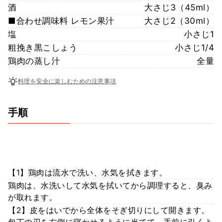
酒
大さじ3（45ml）
■合わせ調味料 レモン果汁
大さじ2（30ml）
塩
小さじ1
粗挽き黒こしょう
小さじ1/4
鶏肉の蒸し汁
全量
料理を安全に楽しむための注意事項
手順
【1】鶏肉は流水で洗い、水気を拭きます。
鶏肉は、水洗いして水気を拭いてから調理すると、臭み
が取れます。
【2】皮をはいでから全体をそぎ切りにして開きます。
包丁の刃を右側に寝かせるように当てて、手前に引くよ