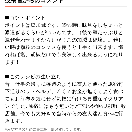
投稿者からのコメント
■コツ・ポイント
ポイントは塩加減です。⑮の時に味見をしちょっと
濃過ぎるくらいがいいんです。（後で麺たっぷりと
混ぜ合わせますから）が！この加減は経験。。難し
い時は顆粒のコンソメを使うと上手く出来ます。慣
れれば塩、胡椒だけでも美味しく出来るようになり
ます！
■このレシピの生い立ち
昔、仕事の帰りに毎週のように友人と通った原宿竹
下通りのラ・ベルデ。若くてお金が無くてよく食べ
てもお財布を気にせず気軽に行ける貴重なイタリア
ンでした♪原宿にはもう無いけど下北や他の場所に数
店舗。今でも大好きで当時からの友人達と食べに行
きます♪
※みやすさのために書式を一部改変しています。