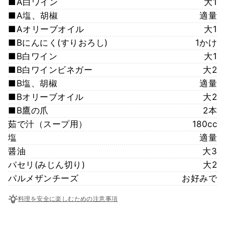
■A白ワイン
大1
■A塩、胡椒
適量
■Aオリーブオイル
大1
■Bにんにく(すりおろし)
1かけ
■B白ワイン
大1
■B白ワインビネガー
大2
■B塩、胡椒
適量
■Bオリーブオイル
大2
■B鷹の爪
2本
茹で汁（スープ用）
180cc
塩
適量
醤油
大3
パセリ(みじん切り)
大2
パルメザンチーズ
お好みで
料理を安全に楽しむための注意事項