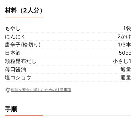
材料
（2人分）
もやし
1袋
にんにく
2かけ
唐辛子(輪切り)
1/3本
日本酒
50cc
顆粒昆布だし
小さじ1
薄口醤油
適量
塩コショウ
適量
料理を安全に楽しむための注意事項
手順