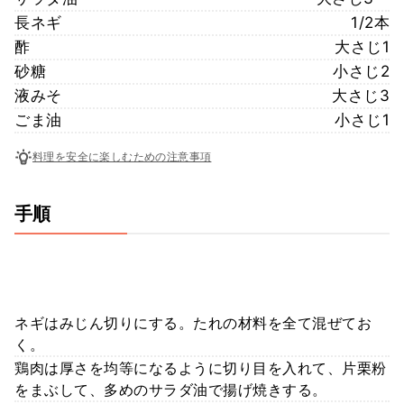
長ネギ
1/2本
酢
大さじ1
砂糖
小さじ2
液みそ
大さじ3
ごま油
小さじ1
料理を安全に楽しむための注意事項
手順
ネギはみじん切りにする。たれの材料を全て混ぜてお
く。
鶏肉は厚さを均等になるように切り目を入れて、片栗粉
をまぶして、多めのサラダ油で揚げ焼きする。