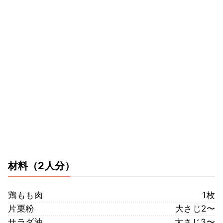
材料
（2人分）
鶏もも肉
1枚
片栗粉
大さじ2〜
サラダ油
大さじ3〜